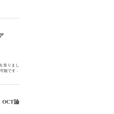
ェア
アを造りまし
も可能です．
 OCT論