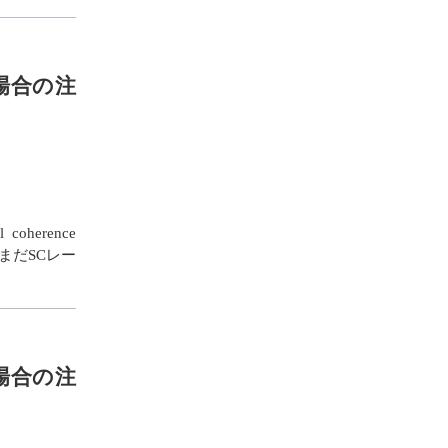
る場合の注
oherence
まだSCレー
る場合の注