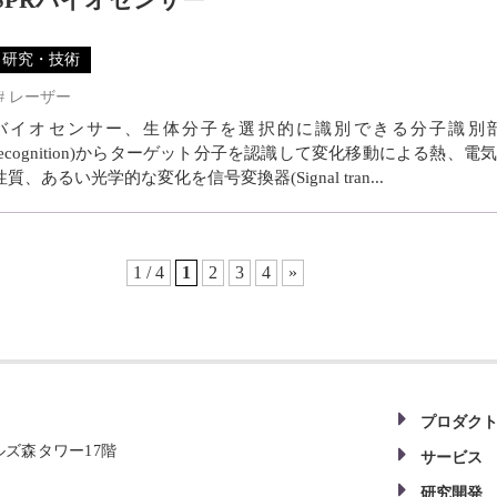
SPRバイオセンサー
研究・技術
レーザー
バイオセンサー、生体分子を選択的に識別できる分子識別部(Mol
recognition)からターゲット分子を認識して変化移動による熱、電
性質、あるい光学的な変化を信号変換器(Signal tran...
1 / 4
1
2
3
4
»
プロダク
ヒルズ森タワー17階
サービス
研究開発