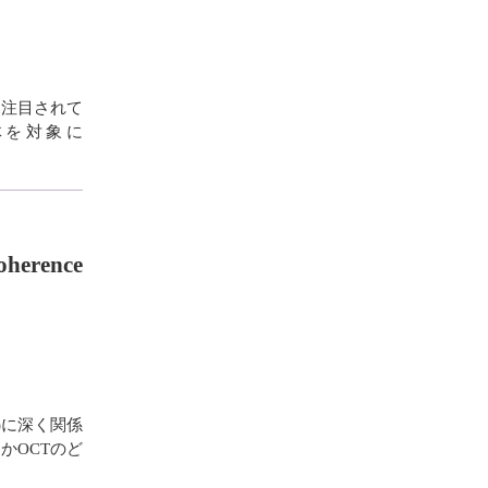
に注目されて
全体を対象に
erence
phy)に深く関係
かOCTのど