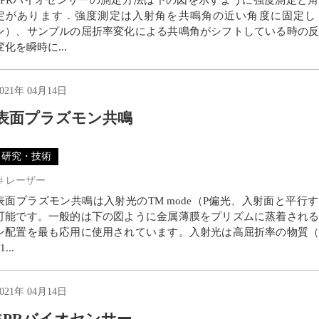
定があります．強度測定は入射角を共鳴角の近い角度に固定し
ン）、サンプルの屈折率変化による共鳴角がシフトしている時の反
変化を瞬時に...
2021年 04月14日
表面プラズモン共鳴
研究・技術
レーザー
表面プラズモン共鳴は入射光のTM mode（P偏光、入射面と平行
可能です。一般的は下の図ように金属薄膜をプリズムに蒸着される
ン配置を最も応用に使用されています。入射光は高屈折率の物質（
1...
2021年 04月14日