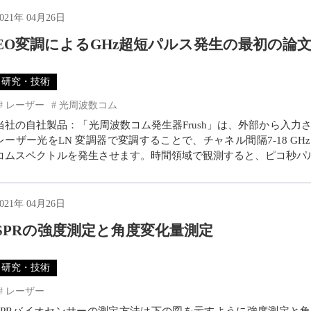
2021年 04月26日
EO変調によるGHz超短パルス発生の最初の論
研究・技術
レーザー
光周波数コム
当社の自社製品：「光周波数コム発生器Frush」は、外部から入力
レーザー光をLN 変調器で変調することで、チャネル間隔7-18 GH
コムスペクトルを発生させます。時間領域で観測すると、ピコ秒パルス
2021年 04月26日
SPRの強度測定と角度変化量測定
研究・技術
レーザー
SPRバイオセンサーの測定方法は下の図を示すように強度測定と