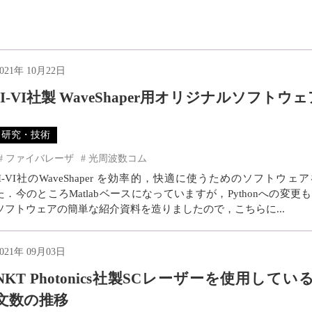
2021年 10月22日
II-VI社製 WaveShaper用オリジナルソフトウ
研究・技術
ファイバレーザ
光周波数コム
II-VI社のWaveShaper を効率的，快適に使うためのソフトウェ
た．今のところMatlabベースになっていますが，Pythonへの変更
ソフトウェアの簡単な紹介資料を造りましたので，こちらに...
2021年 09月03日
NKT Photonics社製SCレーザーを使用している
文数の推移