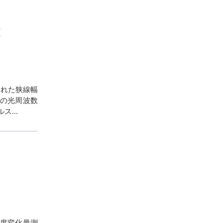
文
された狭線幅
zの光周波数
...
角度変化量測