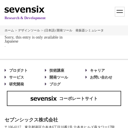
toggl
navig
Research & Development
ホーム
デザインツール
(日本語) 開発ツール 発振器シミュレータ
Sorry, this entry is only available in
Japanese
.
プロダクト
技術講座
キャリア
サービス
開発ツール
お問い合わせ
研究開発
ブログ
コーポレートサイト
セブンシックス株式会社
〒106-6117 東京都港区六本木6丁目10番1号 六本木ヒルズ森タワー17階